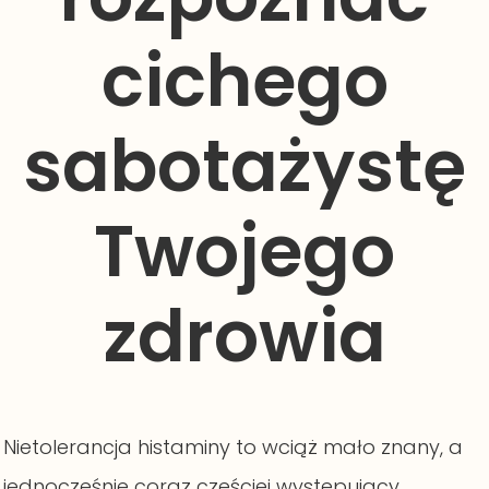
cichego
sabotażystę
Twojego
zdrowia
Nietolerancja histaminy to wciąż mało znany, a
jednocześnie coraz częściej występujący