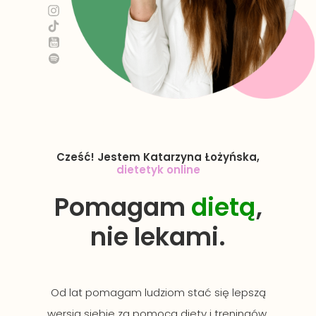
dietetyk online
Cześć! Jestem Katarzyna Łożyńska,
dietetyk online
Pomagam
dietą
,
nie lekami.
Od lat pomagam ludziom stać się lepszą
wersją siebie za pomocą diety i treningów.