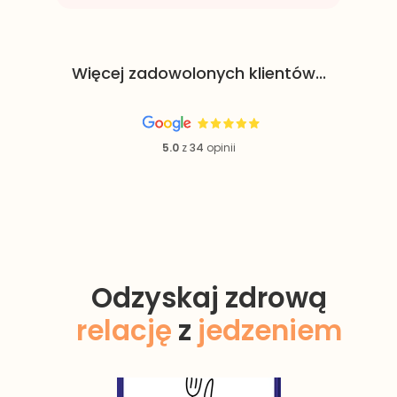
Więcej zadowolonych klientów
...
5.0
z
34
opinii
Odzyskaj zdrową
relację
z
jedzeniem