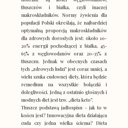
tłuszczów i białka, czyli inaczej
makroskładników. Normy żywienia dla
populacji Polski określają, że najbardziej
optymalną proporcją makroskładników
dla zdrowych dorosłych jest: około 10-
20% energii pochodzącej z białka, 45-
65% z węglowodanów oraz 20-35% z
tłuszczu. Jednak w obecnych czasach
tych „zdrowych ludzi” jest coraz mniej, a
wielu szuka cudownej diety, która będzie
remedium na wszystkie bolączki i
dolegliwości. Jedną z ostatnio głośnych i
modnych diet jest tzw. „dieta keto”.
Tłuszcz podstawą jadłospisu – jak to w
końcu jest? Innowacyjna dieta działająca
cuda czy jedna wielka ściema? Dieta