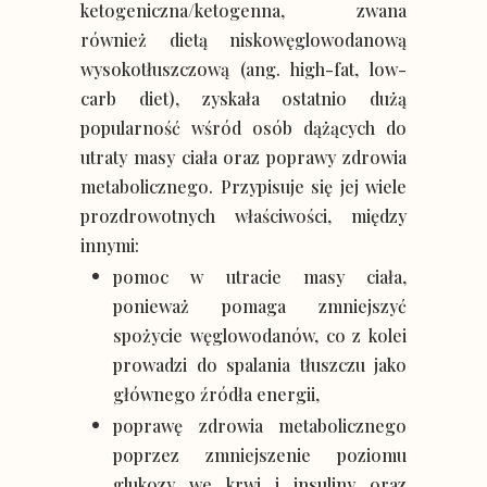
ketogeniczna/ketogenna, zwana
również dietą niskowęglowodanową
wysokotłuszczową (ang. high-fat, low-
carb diet), zyskała ostatnio dużą
popularność wśród osób dążących do
utraty masy ciała oraz poprawy zdrowia
metabolicznego. Przypisuje się jej wiele
prozdrowotnych właściwości, między
innymi:
pomoc w utracie masy ciała,
ponieważ pomaga zmniejszyć
spożycie węglowodanów, co z kolei
prowadzi do spalania tłuszczu jako
głównego źródła energii,
poprawę zdrowia metabolicznego
poprzez zmniejszenie poziomu
glukozy we krwi i insuliny oraz