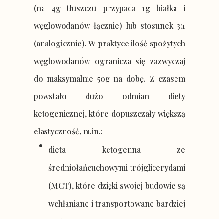
(na 4g tłuszczu przypada 1g białka i
węglowodanów łącznie) lub stosunek 3:1
(analogicznie). W praktyce ilość spożytych
węglowodanów ogranicza się zazwyczaj
do maksymalnie 50g na dobę. Z czasem
powstało dużo odmian diety
ketogenicznej, które dopuszczały większą
elastyczność, m.in.:
dieta ketogenna ze
średniołańcuchowymi trójglicerydami
(MCT), które dzięki swojej budowie są
wchłaniane i transportowane bardziej