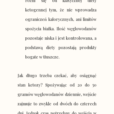
różni się od klasycznej diety
ketogennej tym, że nie wprowadza
ograniczeń kalorycznych, ani limitów
spożycia białka. Ilość węglowodanów
pozostaje niska i jest kontrolowana, a
podstawą diety pozostają produkty
bogate w tłuszcze.
Jak długo trzeba czekać, aby osiągnąć
stan ketozy? Spożywając od 20 do 50
gramów węglowodanów dziennie, wejście
zajmuje to zwykle od dwóch do czterech
dni. Jednak czas potrzebny do wejścia w