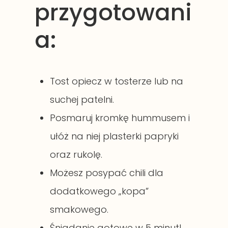
przygotowani
a:
Tost opiecz w tosterze lub na
suchej patelni.
Posmaruj kromkę hummusem i
ułóż na niej plasterki papryki
oraz rukolę.
Możesz posypać chili dla
dodatkowego „kopa”
smakowego.
Śniadanie gotowe w 5 minut!