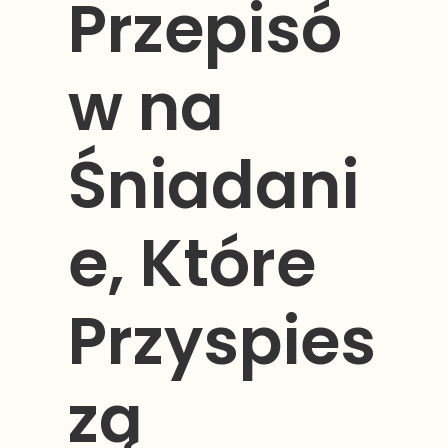
Przepisó
w na
Śniadani
e, Które
Przyspies
zą